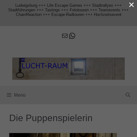
×
Zum
Ludwigsburg +++ Life Escape Games +++ Stadtrallyes +++
Inhalt
Stadtführungen +++ Tastings +++ Fototouren +++ Teamevents +++
springen
ChainReaction +++ Escape-Radtouren +++ Hochzeitsevent
E-Mail
WhatsApp
Menü
Die Puppenspielerin