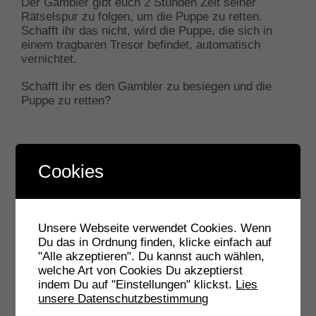
Der Gambler gibt euch 2 Stunden Zeit seiner
Rätselspur zu folgen, um die Puppe zu retten.
Schafft ihr das nicht, wird die Puppe, die sich in
einem tragbaren Tresor befindet, automatisch
vernichtet.
Schafft ihr es den Gambler zu besiegen und die
Puppe zu retten?
Cookies
Informationen zum Spiel:
Unsere Webseite verwendet Cookies. Wenn
Du das in Ordnung finden, klicke einfach auf
"Alle akzeptieren". Du kannst auch wählen,
welche Art von Cookies Du akzeptierst
indem Du auf "Einstellungen" klickst.
Lies
unsere Datenschutzbestimmung
Dieses Outdoor Escape Game führt Euch zu vielen