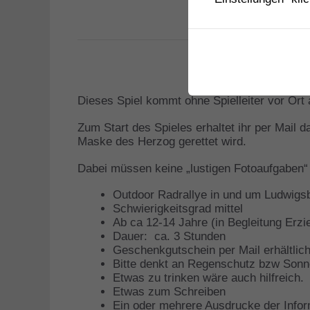
Dieses Spiel kommt ohne Spielleiter vor Ort
Zum Start des Spieles erhaltet ihr per Mail d
Maske des Herzog gerettet wird.
Dabei müssen keine „lustigen Fotoaufgaben“ 
Outdoor Radrallye in und um Ludwigs
Schwierigkeitsgrad mittel
Ab ca 12-14 Jahre (in Begleitung Erzi
Dauer: ca. 3 Stunden
Geschenkgutschein per Mail erhältlic
Bitte denkt an Regenschutz bzw Son
Etwas zu trinken wäre auch hilfreich.
Etwas zum Schreiben
Ein oder mehrere Ausdrucke der Informa