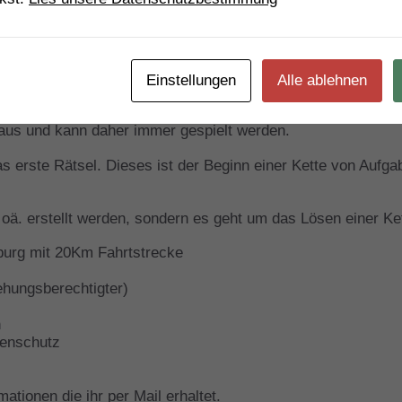
Einstellungen
Alle ablehnen
 aus und kann daher immer gespielt werden.
as erste Rätsel. Dieses ist der Beginn einer Kette von Aufga
oä. erstellt werden, sondern es geht um das Lösen einer Ke
burg mit 20Km Fahrtstrecke
ehungsberechtigter)
h
nenschutz
tionen die ihr per Mail erhaltet.