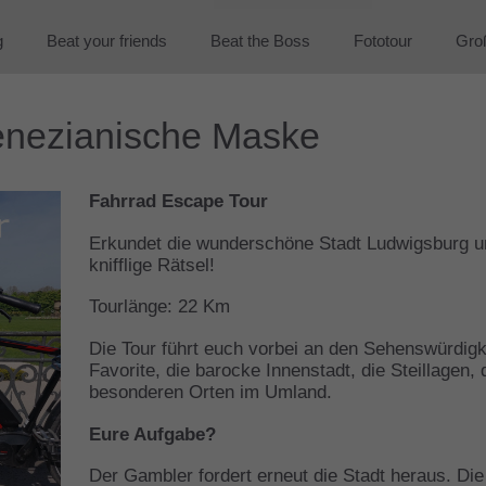
g
Beat your friends
Beat the Boss
Fototour
Gro
venezianische Maske
Fahrrad Escape Tour
Erkundet die wunderschöne Stadt Ludwigsburg u
knifflige Rätsel!
Tourlänge: 22 Km
Die Tour führt euch vorbei an den Sehenswürdig
Favorite, die barocke Innenstadt, die Steillagen,
besonderen Orten im Umland.
Eure Aufgabe?
Der Gambler fordert erneut die Stadt heraus. D