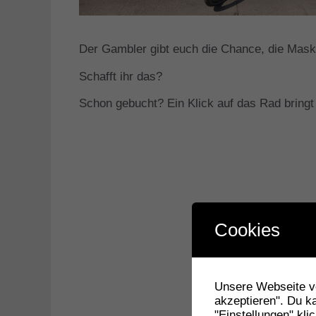
Der Gambler gibt euch die Chance, die Maske
Schafft ihr das?
Schon gebucht? Ein Klick auf das Rad bringt
Cookies
Unsere Webseite ve
akzeptieren". Du k
"Einstellungen" kli