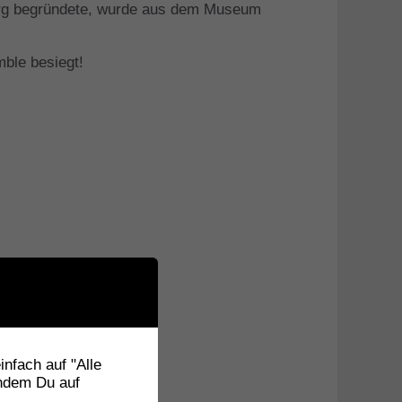
urg begründete, wurde aus dem Museum
ble besiegt!
nfach auf "Alle
indem Du auf