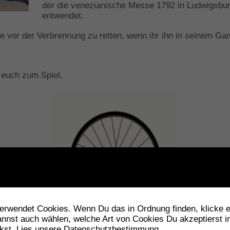
der die venezianische Messe 1792 in Ludwigsb
entwendet.
 vor der Verbrennung zu retten, wenn ihr ihn in seinem Gam
 euch zum Spiel.
rwendet Cookies. Wenn Du das in Ordnung finden, klicke ei
annst auch wählen, welche Art von Cookies Du akzeptierst 
ckst.
Lies unsere Datenschutzbestimmung