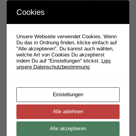
Cookies
Unsere Webseite verwendet Cookies. Wenn
Du das in Ordnung finden, klicke einfach auf
"Alle akzeptieren". Du kannst auch wählen,
welche Art von Cookies Du akzeptierst
Information:
indem Du auf "Einstellungen" klickst.
Lies
unsere Datenschutzbestimmung
Einstellungen
Dieses Spiel führt Euch zu vielen
Sehenswürdigkeiten von Waiblingen und ganz
nebenbei erfahrt ihr einiges über die Geschichte der
Alle ablehnen
schönen Stadt.. Dieses Spiel kommt ohne
Spielleiter vor Ort aus und kann daher immer
gespielt werden.
Alle akzeptieren