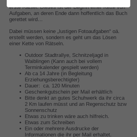
Zum Start des Spieles erhaltet ihr per Mail das
erste Rätsel. Dieses ist der Beginn einer Kette von
Aufgaben, an deren Ende dann hoffentlich das Buch
gerettet wird…
Dabei müssen keine „lustigen Fotoaufgaben“ oä.
erstellt werden, sondern es geht um das Lösen
einer Kette von Rätseln.
Outdoor Stadtrallye, Schnitzeljagd in
Waiblingen (Kann auch bei vollem
Terminkalender gespielt werden)
Ab ca 14 Jahre (in Begleitung
Erziehungsberechtigter)
Dauer: ca. 120 Minuten
Geschenkgutschein per Mail erhältlich
Bitte denkt an gutes Schuhwerk da ihr circa
2 Km laufen müsst und an Regenschutz bzw
Sonnenschutz
Etwas zu trinken wäre auch hilfreich.
Etwas zum Schreiben
Ein oder mehrere Ausdrucke der
Informationen die ihr per Mail erhaltet.