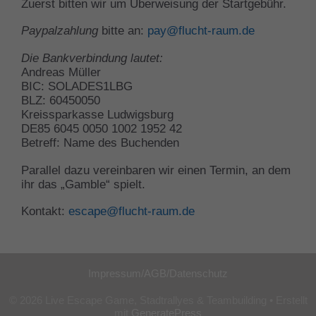
Zuerst bitten wir um Überweisung der Startgebühr.
Paypalzahlung
bitte an:
pay@flucht-raum.de
Die Bankverbindung lautet:
Andreas Müller
BIC: SOLADES1LBG
BLZ: 60450050
Kreissparkasse Ludwigsburg
DE85 6045 0050 1002 1952 42
Betreff: Name des Buchenden
Parallel dazu vereinbaren wir einen Termin, an dem
ihr das „Gamble“ spielt.
Kontakt:
escape@flucht-raum.de
Impressum/AGB/Datenschutz
© 2026 Live Escape Game, Stadtrallyes & Teambuilding
• Erstellt
mit
GeneratePress