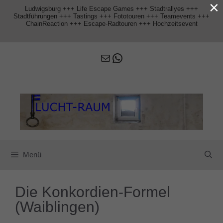
×
Zum
Ludwigsburg +++ Life Escape Games +++ Stadtrallyes +++
Inhalt
Stadtführungen +++ Tastings +++ Fototouren +++ Teamevents +++
springen
ChainReaction +++ Escape-Radtouren +++ Hochzeitsevent
E-Mail
WhatsApp
Menü
Die Konkordien-Formel
(Waiblingen)