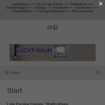
×
Zum
Ludwigsburg +++ Life Escape Games +++ Stadtrallyes +++
Inhalt
Stadtführungen +++ Tastings +++ Fototouren +++ Teamevents +++
springen
ChainReaction +++ Escape-Radtouren +++ Hochzeitsevent
E-Mail
WhatsApp
Menü
Start
Live Escape Games, Stadtrallyes,